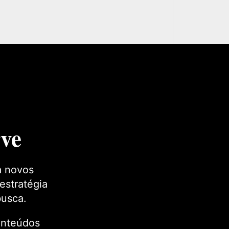
ve
a novos
estratégia
busca.
conteúdos