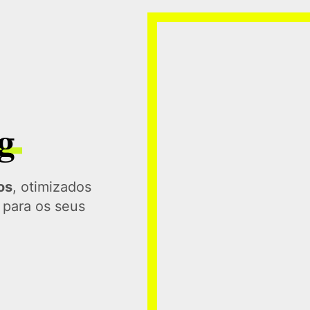
g
os
, otimizados
 para os seus